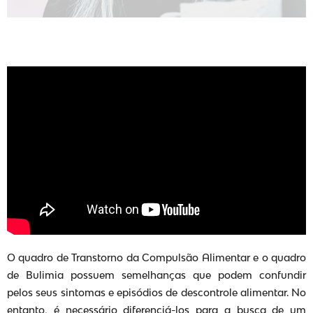
O quadro de Transtorno da Compulsão Alimentar e o quadro
de Bulimia possuem semelhanças que podem confundir
pelos seus sintomas e episódios de descontrole alimentar. No
entanto, é necessário diferenciá-los para a busca de um