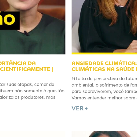
ORTÂNCIA DA
ANSIEDADE CLIMÁTICA
CIENTIFICAMENTE |
CLIMÁTICAS NA SAÚDE M
A falta de perspectiva do futu
tar suas etapas, comer de
ambiental, o sofrimento de fa
tribuem não somente à questão
para sobreviverem, você tamb
aloriza os produtores, mas
Vamos entender melhor sobre
VER +