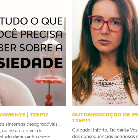
VAMENTE | T2EP12
AUTOMEDICAÇÃO DE PS
T2EP11
tros sintomas desagradáveis…
Cuidado! Infarto, Acidente Va
ção está no nível de
das consequências perigosas d
 ajuda deve ser buscada.