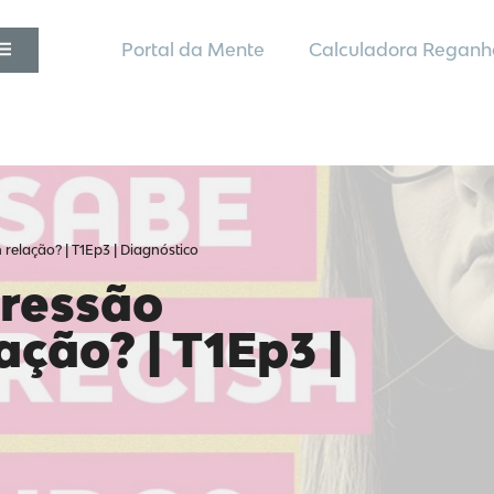
Portal da Mente
Calculadora Reganh
relação? | T1Ep3 | Diagnóstico
pressão
ção? | T1Ep3 |