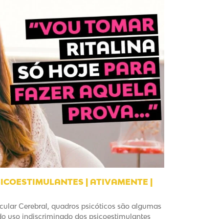
ICOESTIMULANTES | ATIVAMENTE |
scular Cerebral, quadros psicóticos são algumas
o uso indiscriminado dos psicoestimulantes