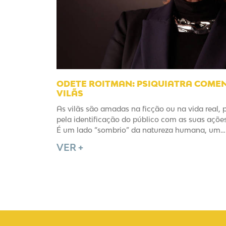
ODETE ROITMAN: PSIQUIATRA COME
VILÃS
As vilãs são amadas na ficção ou na vida real, 
pela identificação do público com as suas açõ
É um lado “sombrio” da natureza humana, um… 
VER +