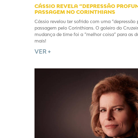
CÁSSIO REVELA “DEPRESSÃO PROFUN
PASSAGEM NO CORINTHIANS
Cássio revelou ter sofrido com uma “depressão 
passagem pelo Corinthians. O goleiro do Cruze
mudança de time foi a “melhor coisa” para as d
mais!
VER +