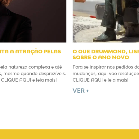
NTA A ATRAÇÃO PELAS
O QUE DRUMMOND, LISP
SOBRE O ANO NOVO
pela natureza complexa e até
Para se inspirar nos pedidos d
es, mesmo quando desprezíveis.
mudanças, aqui vão resoluções
CLIQUE AQUI e leia mais!
CLIQUE AQUI e leia mais!
VER +