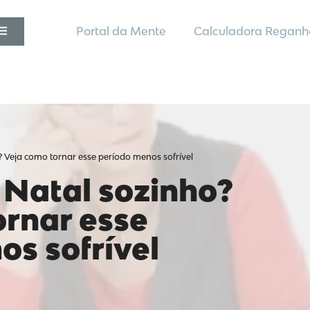
Portal da Mente
Calculadora Reganh
? Veja como tornar esse período menos sofrível
 Natal sozinho?
ornar esse
s sofrível