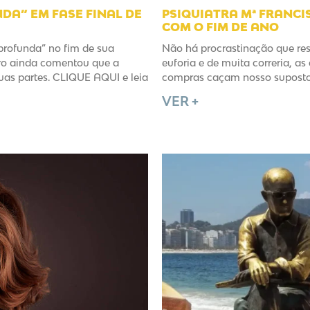
DA” EM FASE FINAL DE
PSIQUIATRA Mª FRANC
COM O FIM DE ANO
profunda” no fim de sua
Não há procrastinação que res
iro ainda comentou que a
euforia e de muita correria, a
uas partes. CLIQUE AQUI e leia
compras caçam nosso suposto 
VER +