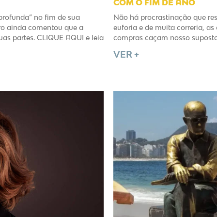
COM O FIM DE ANO
profunda” no fim de sua
Não há procrastinação que res
iro ainda comentou que a
euforia e de muita correria, a
uas partes. CLIQUE AQUI e leia
compras caçam nosso suposto 
VER +