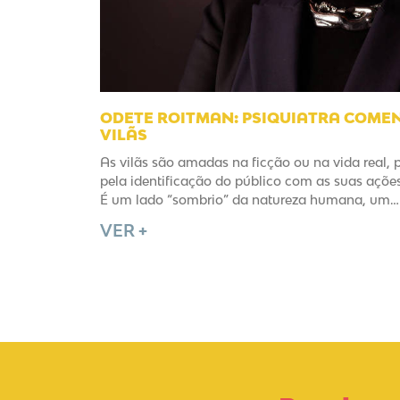
ODETE ROITMAN: PSIQUIATRA COME
VILÃS
As vilãs são amadas na ficção ou na vida real, 
pela identificação do público com as suas açõ
É um lado “sombrio” da natureza humana, um… 
VER +