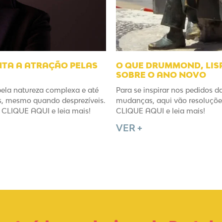
NTA A ATRAÇÃO PELAS
O QUE DRUMMOND, LISP
SOBRE O ANO NOVO
pela natureza complexa e até
Para se inspirar nos pedidos d
es, mesmo quando desprezíveis.
mudanças, aqui vão resoluções
CLIQUE AQUI e leia mais!
CLIQUE AQUI e leia mais!
VER +