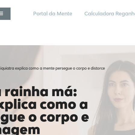
Portal da Mente
Calculadora Reganh
quiatra explica como a mente persegue o corpo e distorce
 rainha má:
xplica como a
gue o corpo e
imagem