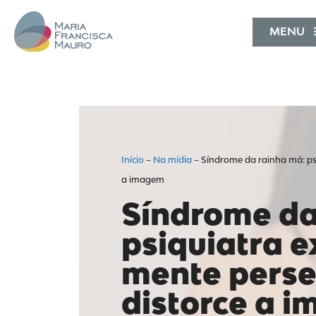
MENU
Início
–
Na mídia
–
Síndrome da rainha má: psi
a imagem
Síndrome da
psiquiatra e
mente perse
distorce a 