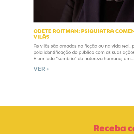
ODETE ROITMAN: PSIQUIATRA COME
VILÃS
As vilãs são amadas na ficção ou na vida real, 
pela identificação do público com as suas açõ
É um lado “sombrio” da natureza humana, um… 
VER +
Receba c