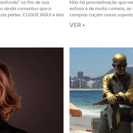
profunda” no fim de sua
Não há procrastinação que res
iro ainda comentou que a
euforia e de muita correria, a
uas partes. CLIQUE AQUI e leia
compras caçam nosso suposto 
VER +