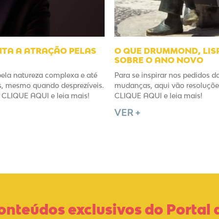
NTA A ATRAÇÃO PELAS
O QUE DRUMMOND, LISP
SOBRE O ANO NOVO
pela natureza complexa e até
Para se inspirar nos pedidos d
es, mesmo quando desprezíveis.
mudanças, aqui vão resoluções
CLIQUE AQUI e leia mais!
CLIQUE AQUI e leia mais!
VER +
onteúdos exclusivos do Portal 